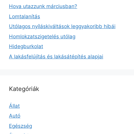
Hova utazzunk márciusban?
Lomtalanítás
Utólagos nyíláskiváltások leggyakoribb hibái
Homlokzatszigetelés utólag
Hidegburkolat
A lakásfelújítás és lakásátépítés alapjai
Kategóriák
Állat
Autó
Egészség