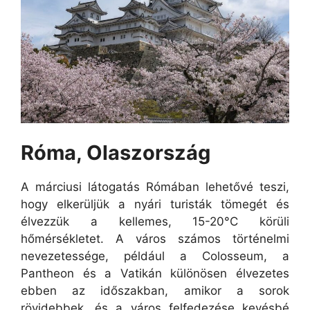
Róma, Olaszország
A márciusi látogatás Rómában lehetővé teszi,
hogy elkerüljük a nyári turisták tömegét és
élvezzük a kellemes, 15-20°C körüli
hőmérsékletet. A város számos történelmi
nevezetessége, például a Colosseum, a
Pantheon és a Vatikán különösen élvezetes
ebben az időszakban, amikor a sorok
rövidebbek, és a város felfedezése kevésbé