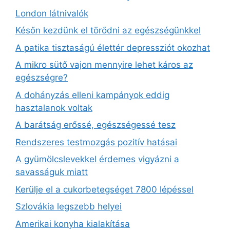
London látnivalók
Későn kezdünk el törődni az egészségünkkel
A patika tisztaságú élettér depressziót okozhat
A mikro sütő vajon mennyire lehet káros az
egészségre?
A dohányzás elleni kampányok eddig
hasztalanok voltak
A barátság erőssé, egészségessé tesz
Rendszeres testmozgás pozitív hatásai
A gyümölcslevekkel érdemes vigyázni a
savasságuk miatt
Kerülje el a cukorbetegséget 7800 lépéssel
Szlovákia legszebb helyei
Amerikai konyha kialakítása