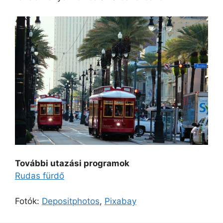
További utazási programok
Rudas fürdő
Fotók:
Depositphotos
,
Pixabay