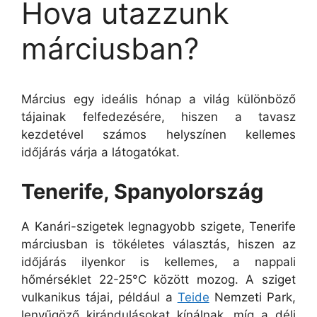
Hova utazzunk
márciusban?
Március egy ideális hónap a világ különböző
tájainak felfedezésére, hiszen a tavasz
kezdetével számos helyszínen kellemes
időjárás várja a látogatókat.
Tenerife, Spanyolország
A Kanári-szigetek legnagyobb szigete, Tenerife
márciusban is tökéletes választás, hiszen az
időjárás ilyenkor is kellemes, a nappali
hőmérséklet 22-25°C között mozog. A sziget
vulkanikus tájai, például a
Teide
Nemzeti Park,
lenyűgöző kirándulásokat kínálnak, míg a déli