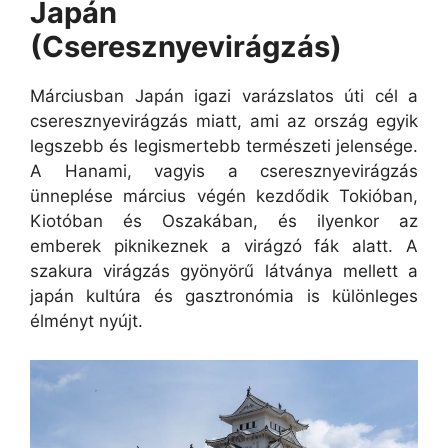
Japán
(Cseresznyevirágzás)
Márciusban Japán igazi varázslatos úti cél a
cseresznyevirágzás miatt, ami az ország egyik
legszebb és legismertebb természeti jelensége.
A Hanami, vagyis a cseresznyevirágzás
ünneplése március végén kezdődik Tokióban,
Kiotóban és Oszakában, és ilyenkor az
emberek piknikeznek a virágzó fák alatt. A
szakura virágzás gyönyörű látványa mellett a
japán kultúra és gasztronómia is különleges
élményt nyújt.