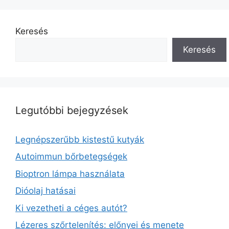
Keresés
Keresés
Legutóbbi bejegyzések
Legnépszerűbb kistestű kutyák
Autoimmun bőrbetegségek
Bioptron lámpa használata
Dióolaj hatásai
Ki vezetheti a céges autót?
Lézeres szőrtelenítés: előnyei és menete