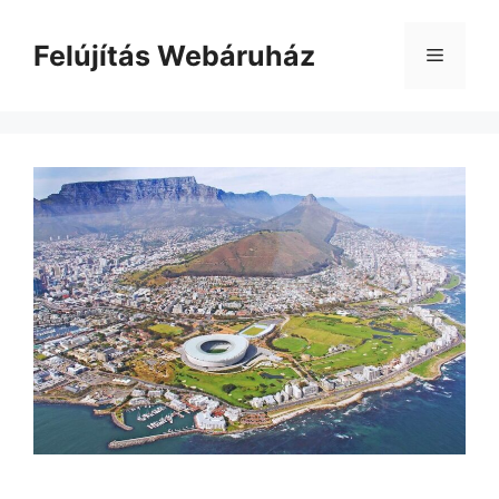
Kilépés
a
Felújítás Webáruház
Menü
tartalomba