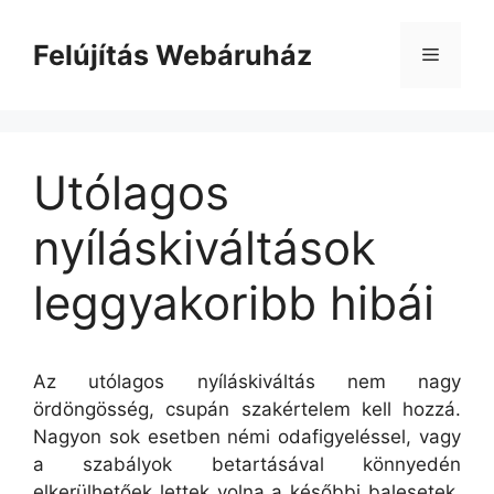
Kilépés
a
Felújítás Webáruház
Menü
tartalomba
Utólagos
nyíláskiváltások
leggyakoribb hibái
Az utólagos nyíláskiváltás nem nagy
ördöngösség, csupán szakértelem kell hozzá.
Nagyon sok esetben némi odafigyeléssel, vagy
a szabályok betartásával könnyedén
elkerülhetőek lettek volna a későbbi balesetek.