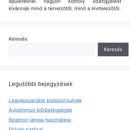
épületeknél nagyon komoly odafigyelést
kívánnak mind a tervezőtől, mind a kivitelezőtől.
Keresés
Keresés
Legutóbbi bejegyzések
Legnépszerűbb kistestű kutyák
Autoimmun bőrbetegségek
Bioptron lámpa használata
Dióolaj hatásai