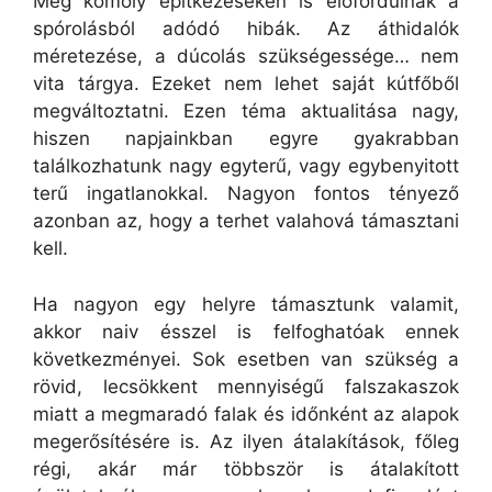
Még komoly építkezéseken is előfordulnak a
spórolásból adódó hibák. Az áthidalók
méretezése, a dúcolás szükségessége… nem
vita tárgya. Ezeket nem lehet saját kútfőből
megváltoztatni. Ezen téma aktualitása nagy,
hiszen napjainkban egyre gyakrabban
találkozhatunk nagy egyterű, vagy egybenyitott
terű ingatlanokkal. Nagyon fontos tényező
azonban az, hogy a terhet valahová támasztani
kell.
Ha nagyon egy helyre támasztunk valamit,
akkor naiv ésszel is felfoghatóak ennek
következményei. Sok esetben van szükség a
rövid, lecsökkent mennyiségű falszakaszok
miatt a megmaradó falak és időnként az alapok
megerősítésére is. Az ilyen átalakítások, főleg
régi, akár már többször is átalakított