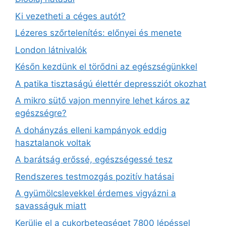
Ki vezetheti a céges autót?
Lézeres szőrtelenítés: előnyei és menete
London látnivalók
Későn kezdünk el törődni az egészségünkkel
A patika tisztaságú élettér depressziót okozhat
A mikro sütő vajon mennyire lehet káros az
egészségre?
A dohányzás elleni kampányok eddig
hasztalanok voltak
A barátság erőssé, egészségessé tesz
Rendszeres testmozgás pozitív hatásai
A gyümölcslevekkel érdemes vigyázni a
savasságuk miatt
Kerülje el a cukorbetegséget 7800 lépéssel